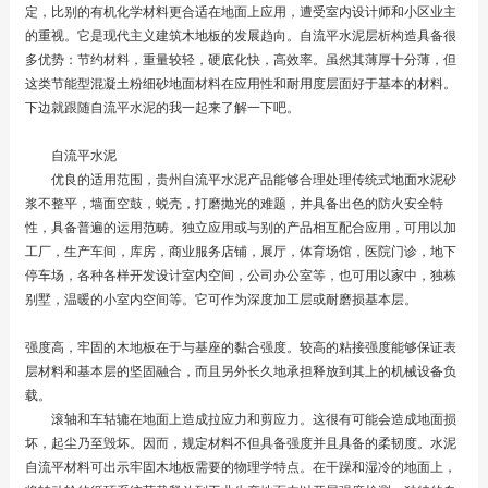
定，比别的有机化学材料更合适在地面上应用，遭受室内设计师和小区业主
的重视。它是现代主义建筑木地板的发展趋向。自流平水泥层析构造具备很
多优势：节约材料，重量较轻，硬底化快，高效率。虽然其薄厚十分薄，但
这类节能型混凝土粉细砂地面材料在应用性和耐用度层面好于基本的材料。
下边就跟随自流平水泥的我一起来了解一下吧。
自流平水泥
优良的适用范围，贵州自流平水泥产品能够合理处理传统式地面水泥砂
浆不整平，墙面空鼓，蜕壳，打磨抛光的难题，并具备出色的防火安全特
性，具备普遍的运用范畴。独立应用或与别的产品相互配合应用，可用以加
工厂，生产车间，库房，商业服务店铺，展厅，体育场馆，医院门诊，地下
停车场，各种各样开发设计室内空间，公司办公室等，也可用以家中，独栋
别墅，温暖的小室内空间等。它可作为深度加工层或耐磨损基本层。
强度高，牢固的木地板在于与基座的黏合强度。较高的粘接强度能够保证表
层材料和基本层的坚固融合，而且另外长久地承担释放到其上的机械设备负
载。
滚轴和车轱辘在地面上造成拉应力和剪应力。这很有可能会造成地面损
坏，起尘乃至毁坏。因而，规定材料不但具备强度并且具备的柔韧度。水泥
自流平材料可出示牢固木地板需要的物理学特点。在干躁和湿冷的地面上，