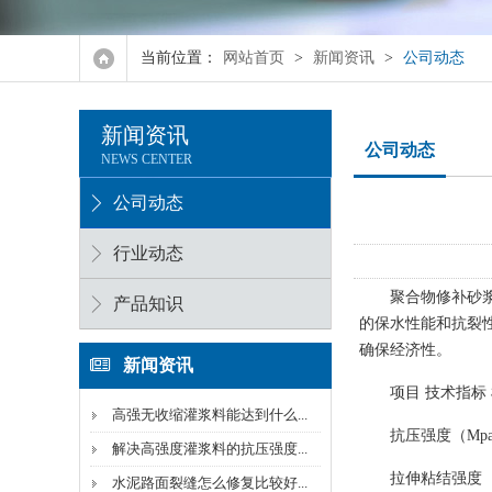
强力瓷砖胶
当前位置：
网站首页
>
新闻资讯
>
公司动态
水泥加固修补砂浆
新闻资讯
防冻剂系列
公司动态
NEWS CENTER
融雪剂
公司动态
行业动态
聚合物修补砂
产品知识
的保水性能和抗裂
确保经济性。
新闻资讯
项目 技术指标
高强无收缩灌浆料能达到什么...
抗压强度（Mpa） R1
解决高强度灌浆料的抗压强度...
拉伸粘结强度（Mp
水泥路面裂缝怎么修复比较好...