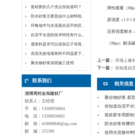
瓷砖胶的几个优点你知道吗？
弹性模量（Mpa） 
防水砂浆主要是由什么材料组...
原强度 ≥1.0 1.
环氧地坪与水泥基自流平的区...
压剪强度耐水 ≥0.
自流平水泥的技术特性有什么...
（Mpa）耐冻融 ≥
灌浆料是否可以添加石子等骨...
高强无收缩灌浆料不同温度下...
上一篇：
市场上修
聚合物砂浆加固施工使用
下一篇：
你知道自
联系我们
相关信息
淄博周村金旭建材厂
聚合物砂浆-新
联系人：王经理
你知道自流平水
手 机：13508950664
瓷砖胶专用胶粉
电 话：13508950665
邮 箱：410680840@qq.com
防水砂浆有哪些
邮 编：255300
使用水泥修补料