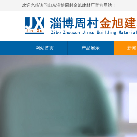
欢迎光临访问山东淄博周村金旭建材厂官方网站！
网站首页
产品展示
新闻
高强度无收缩灌浆料
公司
自流平水泥
行业
聚合物修补砂浆
产品
微膨胀水泥
聚合物防水砂浆
聚合物粘结砂浆