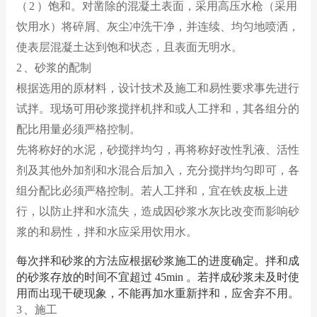
（ 2 ）饱和。对凿除的混凝土表面，采用高压水枪（采用
饮用水）将碎屑、灰尘冲洗干净，并连续、均匀地喷洒，
使表层混凝土达到饱和状态，且表面无明水。
2 、砂浆的配制
根据选用的原材料，设计技术及施工和易性要求事先进行
试拌。现场可用砂浆搅拌机拌和或人工拌和，其各组分的
配比用量必须严格控制。
先将称好的水泥，砂搅拌均匀，再将称好改性乳液、活性
剂及其他外加剂和水混合后加入，充分搅拌均匀即可，各
组分配比必须严格控制。若人工拌和，宜在铁皮板上进
行，以防止拌和水流失，造成因砂浆水灰比改变而影响砂
浆的和易性，拌和水应采用饮用水。
每次拌和砂浆的方法应根据砂浆施工的进度确定。拌和成
的砂浆存放的时间不宜超过 45min 。若拌成砂浆未及时使
用而出现干硬现象，不能再加水重新拌和，应舍弃不用。
3 、施工