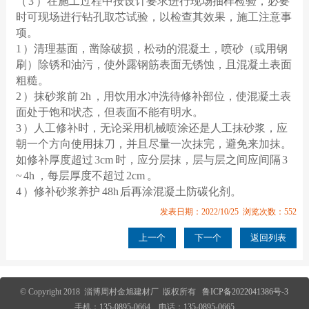
（ 3 ）在施工过程中按设计要求进行现场抽样检验，必要
时可现场进行钻孔取芯试验，以检查其效果，施工注意事
项。
1 ）清理基面，凿除破损，松动的混凝土，喷砂（或用钢
刷）除锈和油污，使外露钢筋表面无锈蚀，且混凝土表面
粗糙。
2 ）抹砂浆前 2h ，用饮用水冲洗待修补部位，使混凝土表
面处于饱和状态，但表面不能有明水。
3 ）人工修补时，无论采用机械喷涂还是人工抹砂浆，应
朝一个方向使用抹刀，并且尽量一次抹完，避免来加抹。
如修补厚度超过 3cm 时，应分层抹，层与层之间应间隔 3
~ 4h ，每层厚度不超过 2cm 。
4 ）修补砂浆养护 48h 后再涂混凝土防碳化剂。
发表日期：2022/10/25 浏览次数：552
上一个
下一个
返回列表
© Copyright 2018 淄博周村金旭建材厂 版权所有
鲁ICP备2022041386号-3
手机：
135-0895-0664
电话：
135-0895-0665