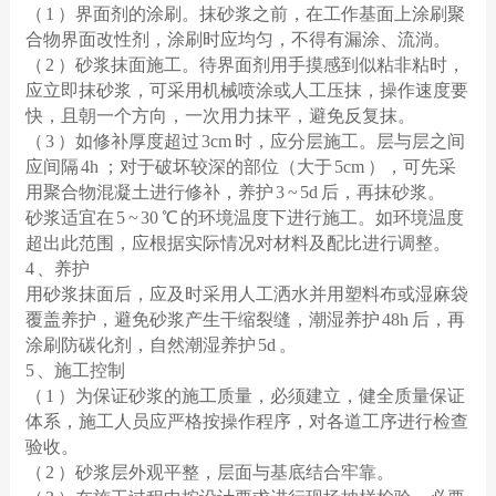
（ 1 ）界面剂的涂刷。抹砂浆之前，在工作基面上涂刷聚
合物界面改性剂，涂刷时应均匀，不得有漏涂、流淌。
（ 2 ）砂浆抹面施工。待界面剂用手摸感到似粘非粘时，
应立即抹砂浆，可采用机械喷涂或人工压抹，操作速度要
快，且朝一个方向，一次用力抹平，避免反复抹。
（ 3 ）如修补厚度超过 3cm 时，应分层施工。层与层之间
应间隔 4h ；对于破坏较深的部位（大于 5cm ），可先采
用聚合物混凝土进行修补，养护 3 ~ 5d 后，再抹砂浆。
砂浆适宜在 5 ~ 30 ℃ 的环境温度下进行施工。如环境温度
超出此范围，应根据实际情况对材料及配比进行调整。
4 、养护
用砂浆抹面后，应及时采用人工洒水并用塑料布或湿麻袋
覆盖养护，避免砂浆产生干缩裂缝，潮湿养护 48h 后，再
涂刷防碳化剂，自然潮湿养护 5d 。
5 、施工控制
（ 1 ）为保证砂浆的施工质量，必须建立，健全质量保证
体系，施工人员应严格按操作程序，对各道工序进行检查
验收。
（ 2 ）砂浆层外观平整，层面与基底结合牢靠。