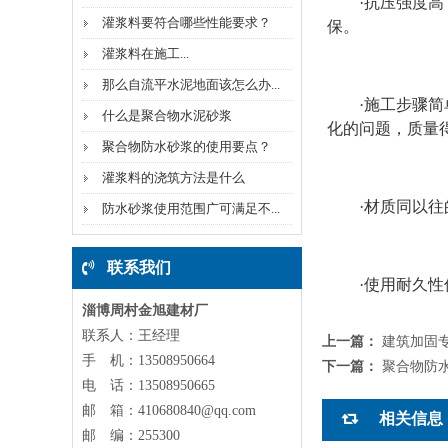
·抗压强度高，
灌浆料要符合哪些性能要求？
保。
​灌浆料在施工...
那么自流平水泥地面该怎么办...
·施工步骤简单
什么是聚合物水泥砂浆
化的问题，质量
聚合物防水砂浆的使用要点？
灌浆料的浇筑方法是什么
·材质同以往的
防水砂浆使用范围广可满足不...
联系我们
·使用耐久性优
淄博周村金旭建材厂
联系人：王经理
上一篇：
建筑加固
手 机：13508950664
下一篇：
聚合物防
电 话：13508950665
邮 箱：410680840@qq.com
相关信息
邮 编：255300