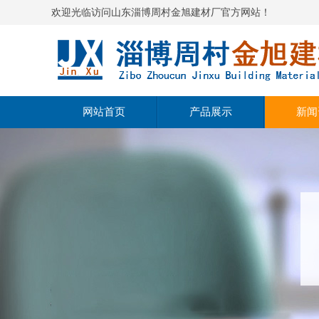
欢迎光临访问山东淄博周村金旭建材厂官方网站！
网站首页
产品展示
新闻
高强度无收缩灌浆料
公司
自流平水泥
行业
聚合物修补砂浆
产品
微膨胀水泥
聚合物防水砂浆
聚合物粘结砂浆