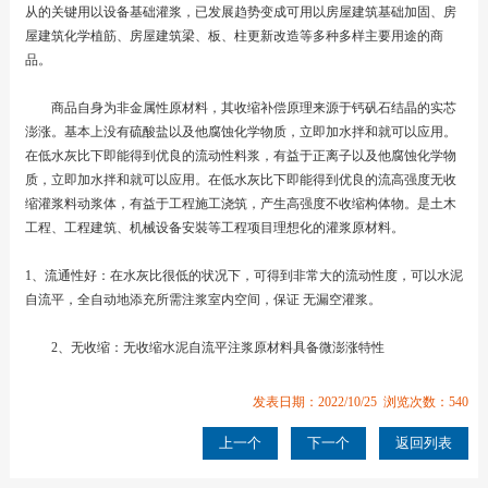
从的关键用以设备基础灌浆，已发展趋势变成可用以房屋建筑基础加固、房
屋建筑化学植筋、房屋建筑梁、板、柱更新改造等多种多样主要用途的商
品。
商品自身为非金属性原材料，其收缩补偿原理来源于钙矾石结晶的实芯
澎涨。基本上没有硫酸盐以及他腐蚀化学物质，立即加水拌和就可以应用。
在低水灰比下即能得到优良的流动性料浆，有益于正离子以及他腐蚀化学物
质，立即加水拌和就可以应用。在低水灰比下即能得到优良的流高强度无收
缩灌浆料动浆体，有益于工程施工浇筑，产生高强度不收缩构体物。是土木
工程、工程建筑、机械设备安裝等工程项目理想化的灌浆原材料。
1、流通性好：在水灰比很低的状况下，可得到非常大的流动性度，可以水泥
自流平，全自动地添充所需注浆室内空间，保证 无漏空灌浆。
2、无收缩：无收缩水泥自流平注浆原材料具备微澎涨特性
发表日期：2022/10/25 浏览次数：540
上一个
下一个
返回列表