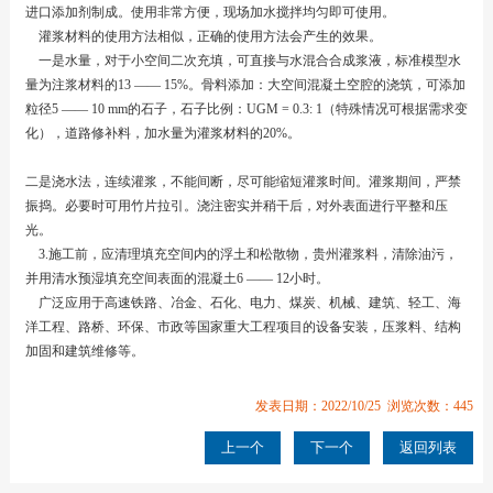
进口添加剂制成。使用非常方便，现场加水搅拌均匀即可使用。
灌浆材料的使用方法相似，正确的使用方法会产生的效果。
一是水量，对于小空间二次充填，可直接与水混合合成浆液，标准模型水
量为注浆材料的13 —— 15%。骨料添加：大空间混凝土空腔的浇筑，可添加
粒径5 —— 10 mm的石子，石子比例：UGM = 0.3: 1（特殊情况可根据需求变
化），道路修补料，加水量为灌浆材料的20%。
二是浇水法，连续灌浆，不能间断，尽可能缩短灌浆时间。灌浆期间，严禁
振捣。必要时可用竹片拉引。浇注密实并稍干后，对外表面进行平整和压
光。
3.施工前，应清理填充空间内的浮土和松散物，贵州灌浆料，清除油污，
并用清水预湿填充空间表面的混凝土6 —— 12小时。
广泛应用于高速铁路、冶金、石化、电力、煤炭、机械、建筑、轻工、海
洋工程、路桥、环保、市政等国家重大工程项目的设备安装，压浆料、结构
加固和建筑维修等。
发表日期：2022/10/25 浏览次数：445
上一个
下一个
返回列表