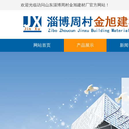
欢迎光临访问山东淄博周村金旭建材厂官方网站！
网站首页
产品展示
新闻
高强度无收缩灌浆料
公司
自流平水泥
行业
聚合物修补砂浆
产品
微膨胀水泥
聚合物防水砂浆
聚合物粘结砂浆