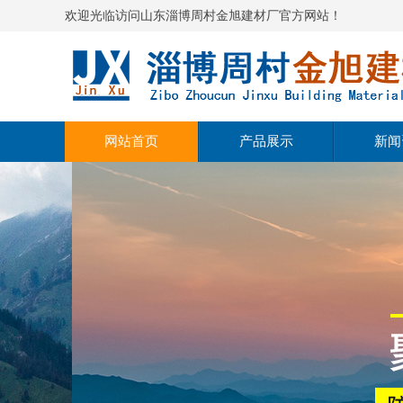
欢迎光临访问山东淄博周村金旭建材厂官方网站！
网站首页
产品展示
新闻
高强度无收缩灌浆料
公司
自流平水泥
行业
聚合物修补砂浆
产品
微膨胀水泥
聚合物防水砂浆
聚合物粘结砂浆