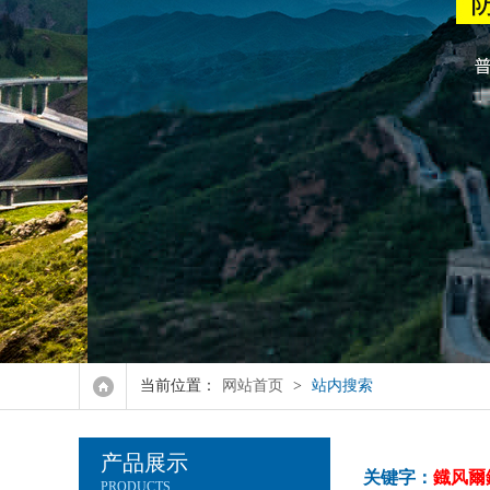
强力瓷砖胶
水泥加固修补砂浆
防冻剂系列
融雪剂
当前位置：
网站首页
>
站内搜索
产品展示
关键字：
鐡风爾
PRODUCTS