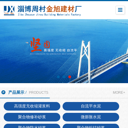
产品展示 /
PRODUCTS
MORE+
高强度无收缩灌浆料
自流平水泥
聚合物修补砂浆
微膨胀水泥
聚合物防水砂浆
聚合物粘结砂浆