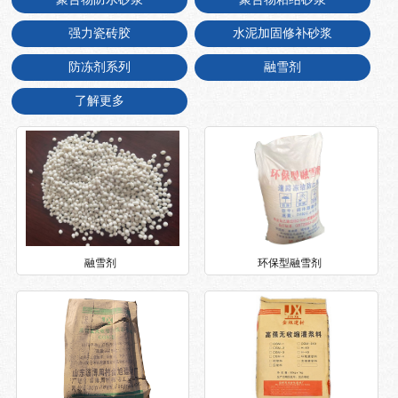
强力瓷砖胶
水泥加固修补砂浆
防冻剂系列
融雪剂
了解更多
融雪剂
环保型融雪剂