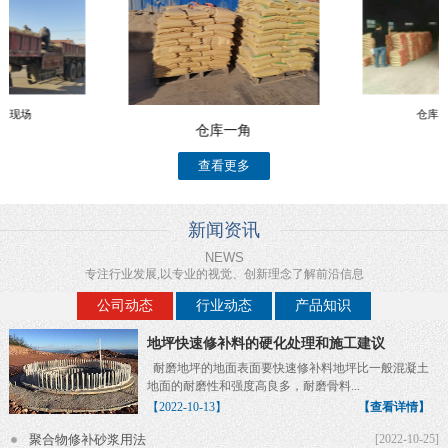
货现场
仓库
仓库一角
查看更多
新闻资讯
NEWS
专注行业发展,以专业的视觉、创新理念了解前沿信息
公司动态
行业动态
产品知识
地坪快速修补料的硬化处理和施工建议
耐磨地坪的地面表面要快速修补料地坪比一般混凝土
地面的耐磨性和强度高良多，耐磨骨料...
【2022-10-13】
【查看详情】
聚合物修补砂浆用法
[2022-10-25]